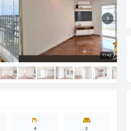
1
/ 43
4
2