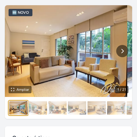
🆕 NOVO
Ampliar
1
/ 21