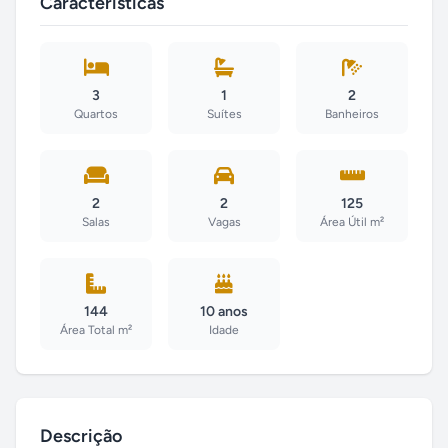
Características
3
1
2
Quartos
Suítes
Banheiros
2
2
125
Salas
Vagas
Área Útil m²
144
10 anos
Área Total m²
Idade
Descrição