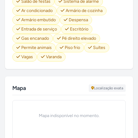
Salão de festas
Sistema de alarme
Ar condicionado
Armário de cozinha
Armário embutido
Despensa
Entrada de serviço
Escritório
Gas encanado
Pé direito elevado
Permite animais
Piso frio
Suítes
Vagas
Varanda
Mapa
Localização exata
Mapa indisponível no momento.