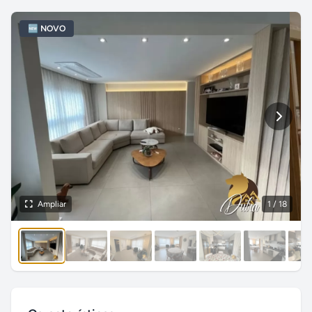
🆕 NOVO
Ampliar
1
/ 18