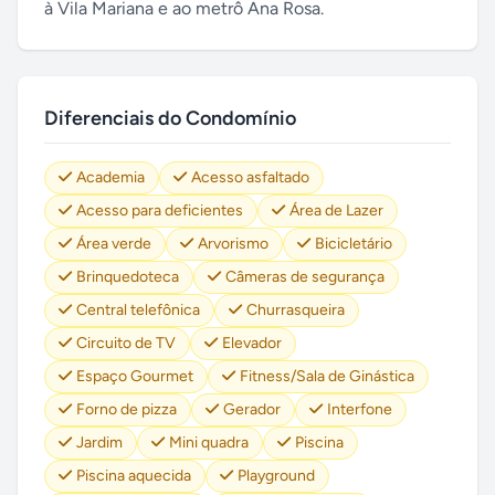
à Vila Mariana e ao metrô Ana Rosa.
Diferenciais do Condomínio
Academia
Acesso asfaltado
Acesso para deficientes
Área de Lazer
Área verde
Arvorismo
Bicicletário
Brinquedoteca
Câmeras de segurança
Central telefônica
Churrasqueira
Circuito de TV
Elevador
Espaço Gourmet
Fitness/Sala de Ginástica
Forno de pizza
Gerador
Interfone
Jardim
Mini quadra
Piscina
Piscina aquecida
Playground