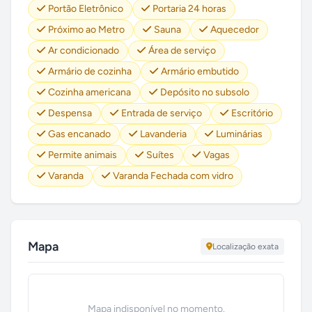
Portão Eletrônico
Portaria 24 horas
Próximo ao Metro
Sauna
Aquecedor
Ar condicionado
Área de serviço
Armário de cozinha
Armário embutido
Cozinha americana
Depósito no subsolo
Despensa
Entrada de serviço
Escritório
Gas encanado
Lavanderia
Luminárias
Permite animais
Suítes
Vagas
Varanda
Varanda Fechada com vidro
Mapa
Localização exata
Mapa indisponível no momento.