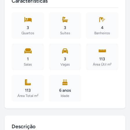
Características
3
3
4
Quartos
Suítes
Banheiros
1
3
113
Salas
Vagas
Área Útil m²
113
6 anos
Área Total m²
Idade
Descrição