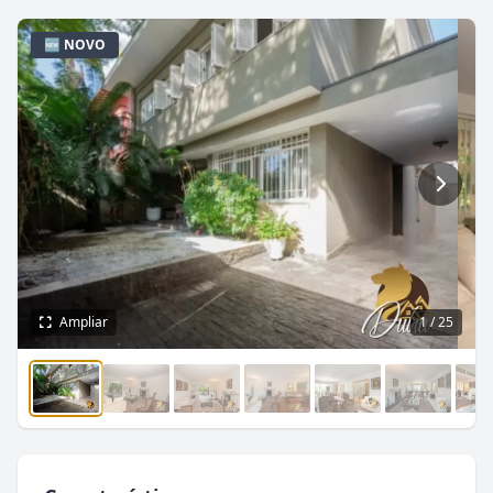
🆕 NOVO
Ampliar
1
/ 25