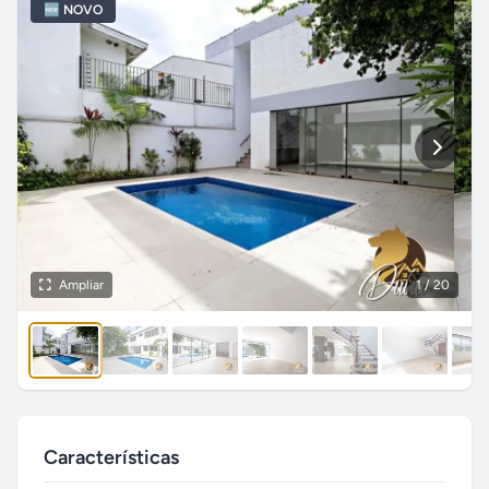
🆕 NOVO
Ampliar
1
/ 20
Características