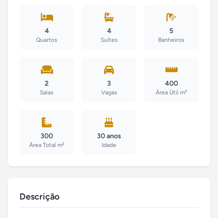
4
4
5
Quartos
Suítes
Banheiros
2
3
400
Salas
Vagas
Área Útil m²
300
30 anos
Área Total m²
Idade
Descrição