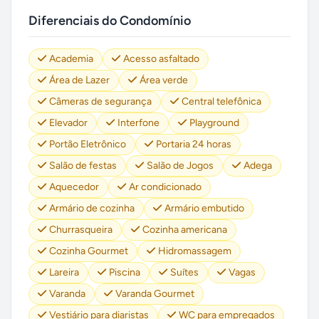
Diferenciais do Condomínio
Academia
Acesso asfaltado
Área de Lazer
Área verde
Câmeras de segurança
Central telefônica
Elevador
Interfone
Playground
Portão Eletrônico
Portaria 24 horas
Salão de festas
Salão de Jogos
Adega
Aquecedor
Ar condicionado
Armário de cozinha
Armário embutido
Churrasqueira
Cozinha americana
Cozinha Gourmet
Hidromassagem
Lareira
Piscina
Suítes
Vagas
Varanda
Varanda Gourmet
Vestiário para diaristas
WC para empregados