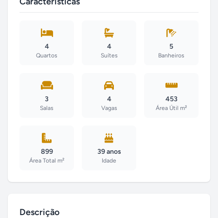
Características
4
4
5
Quartos
Suítes
Banheiros
3
4
453
Salas
Vagas
Área Útil m²
899
39 anos
Área Total m²
Idade
Descrição