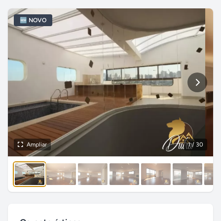
🆕 NOVO
Ampliar
1
/ 30