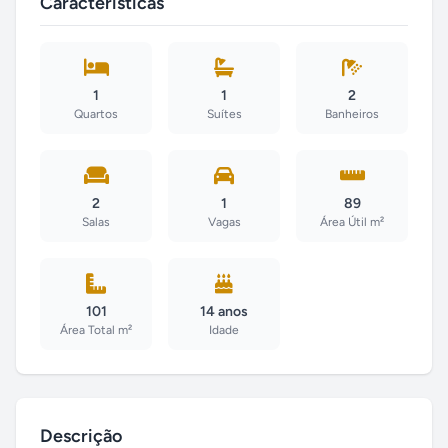
Características
1
1
2
Quartos
Suítes
Banheiros
2
1
89
Salas
Vagas
Área Útil m²
101
14 anos
Área Total m²
Idade
Descrição