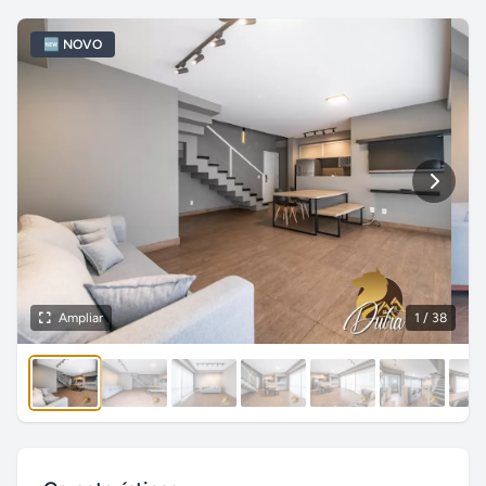
🆕 NOVO
Ampliar
1
/ 38