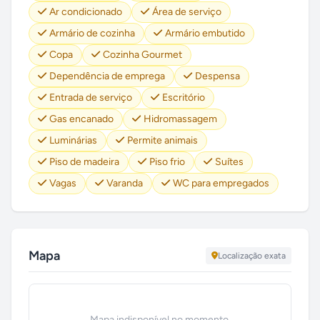
Ar condicionado
Área de serviço
Armário de cozinha
Armário embutido
Copa
Cozinha Gourmet
Dependência de emprega
Despensa
Entrada de serviço
Escritório
Gas encanado
Hidromassagem
Luminárias
Permite animais
Piso de madeira
Piso frio
Suítes
Vagas
Varanda
WC para empregados
Mapa
Localização exata
Mapa indisponível no momento.