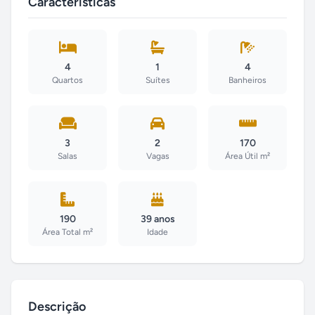
Características
4
1
4
Quartos
Suítes
Banheiros
3
2
170
Salas
Vagas
Área Útil m²
190
39 anos
Área Total m²
Idade
Descrição