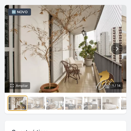
🆕 NOVO
Ampliar
1
/ 14