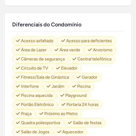
Diferenciais do Condomínio
Acesso asfaltado
Acesso para deficientes
Área de Lazer
Área verde
Arvorismo
Câmeras de segurança
Central telefônica
Circuito de TV
Elevador
Fitness/Sala de Ginástica
Gerador
Interfone
Jardim
Piscina
Piscina aquecida
Playground
Portão Eletrônico
Portaria 24 horas
Praça
Próximo ao Metro
Quadra poliesportiva
Salão de festas
Salão de Jogos
Aquecedor