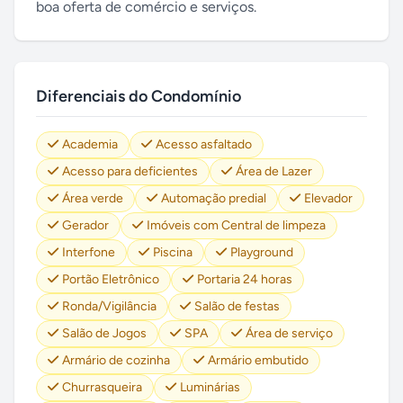
boa oferta de comércio e serviços.
Diferenciais do Condomínio
Academia
Acesso asfaltado
Acesso para deficientes
Área de Lazer
Área verde
Automação predial
Elevador
Gerador
Imóveis com Central de limpeza
Interfone
Piscina
Playground
Portão Eletrônico
Portaria 24 horas
Ronda/Vigilância
Salão de festas
Salão de Jogos
SPA
Área de serviço
Armário de cozinha
Armário embutido
Churrasqueira
Luminárias