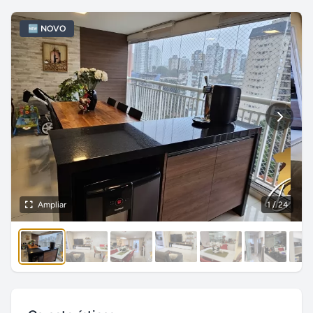
🆕 NOVO
Ampliar
1
/ 24