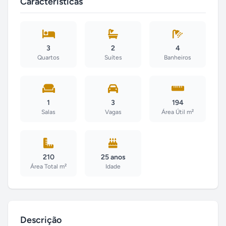
Características
3
2
4
Quartos
Suítes
Banheiros
1
3
194
Salas
Vagas
Área Útil m²
210
25 anos
Área Total m²
Idade
Descrição