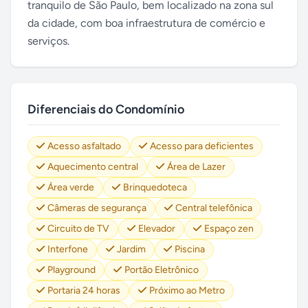
tranquilo de São Paulo, bem localizado na zona sul
da cidade, com boa infraestrutura de comércio e
serviços.
Diferenciais do Condomínio
Acesso asfaltado
Acesso para deficientes
Aquecimento central
Área de Lazer
Área verde
Brinquedoteca
Câmeras de segurança
Central telefônica
Circuito de TV
Elevador
Espaço zen
Interfone
Jardim
Piscina
Playground
Portão Eletrônico
Portaria 24 horas
Próximo ao Metro