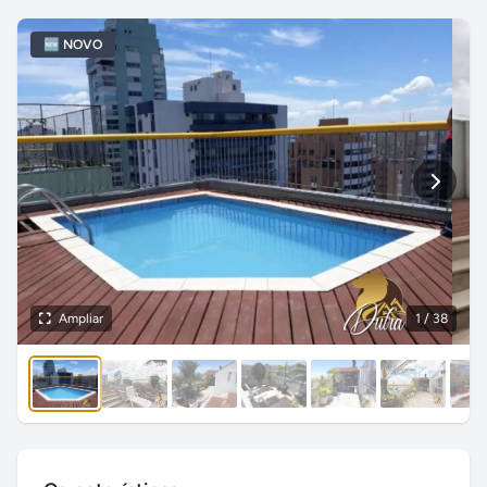
🆕 NOVO
Ampliar
1
/ 38