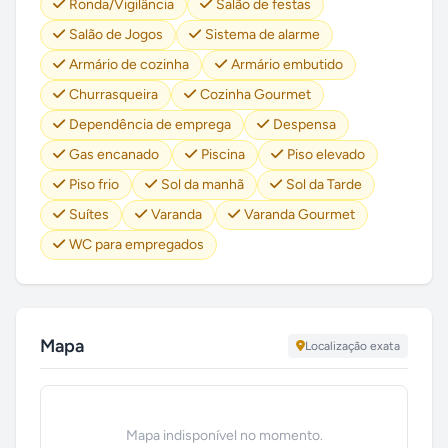
Ronda/Vigilância
Salão de festas
Salão de Jogos
Sistema de alarme
Armário de cozinha
Armário embutido
Churrasqueira
Cozinha Gourmet
Dependência de emprega
Despensa
Gas encanado
Piscina
Piso elevado
Piso frio
Sol da manhã
Sol da Tarde
Suítes
Varanda
Varanda Gourmet
WC para empregados
Mapa
Localização exata
Mapa indisponível no momento.