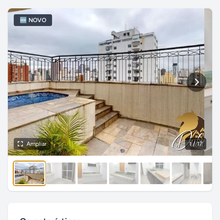
🆕 NOVO
Ampliar
1
/ 17