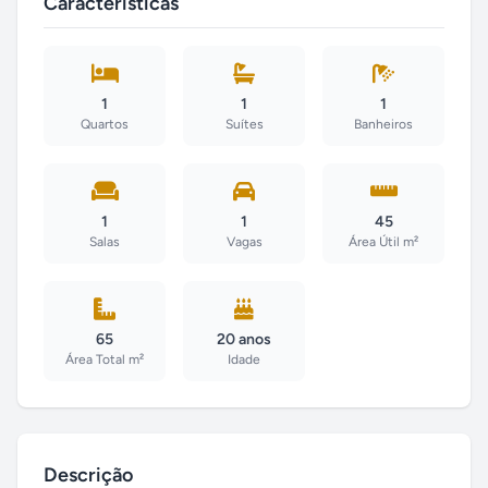
Características
1
1
1
Quartos
Suítes
Banheiros
1
1
45
Salas
Vagas
Área Útil m²
65
20 anos
Área Total m²
Idade
Descrição