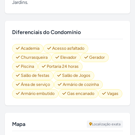
Jardins.
Diferenciais do Condomínio
Academia
Acesso asfaltado
Churrasqueira
Elevador
Gerador
Piscina
Portaria 24 horas
Salão de festas
Salão de Jogos
Área de serviço
Armário de cozinha
Armário embutido
Gas encanado
Vagas
Mapa
Localização exata