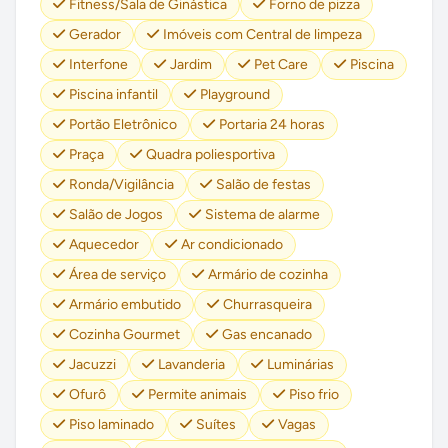
Fitness/Sala de Ginástica
Forno de pizza
Gerador
Imóveis com Central de limpeza
Interfone
Jardim
Pet Care
Piscina
Piscina infantil
Playground
Portão Eletrônico
Portaria 24 horas
Praça
Quadra poliesportiva
Ronda/Vigilância
Salão de festas
Salão de Jogos
Sistema de alarme
Aquecedor
Ar condicionado
Área de serviço
Armário de cozinha
Armário embutido
Churrasqueira
Cozinha Gourmet
Gas encanado
Jacuzzi
Lavanderia
Luminárias
Ofurô
Permite animais
Piso frio
Piso laminado
Suítes
Vagas