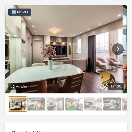
🆕 NOVO
Ampliar
1
/ 100