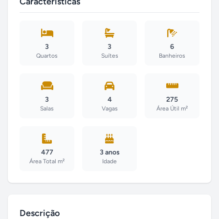
Características
3
3
6
Quartos
Suítes
Banheiros
3
4
275
Salas
Vagas
Área Útil m²
477
3 anos
Área Total m²
Idade
Descrição