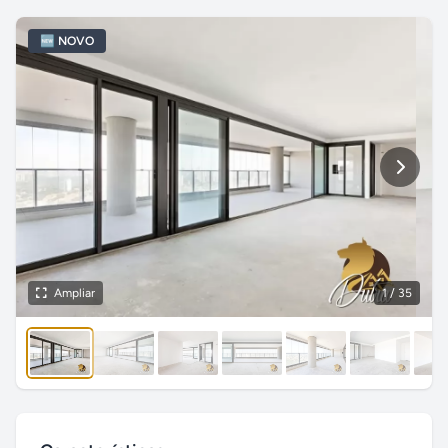
🆕 NOVO
Ampliar
1
/ 35