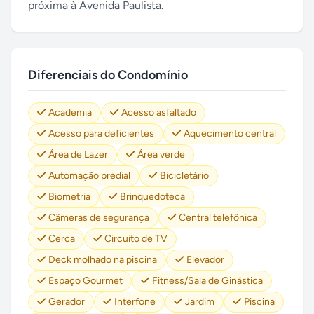
próxima à Avenida Paulista.
Diferenciais do Condomínio
Academia
Acesso asfaltado
Acesso para deficientes
Aquecimento central
Área de Lazer
Área verde
Automação predial
Bicicletário
Biometria
Brinquedoteca
Câmeras de segurança
Central telefônica
Cerca
Circuito de TV
Deck molhado na piscina
Elevador
Espaço Gourmet
Fitness/Sala de Ginástica
Gerador
Interfone
Jardim
Piscina