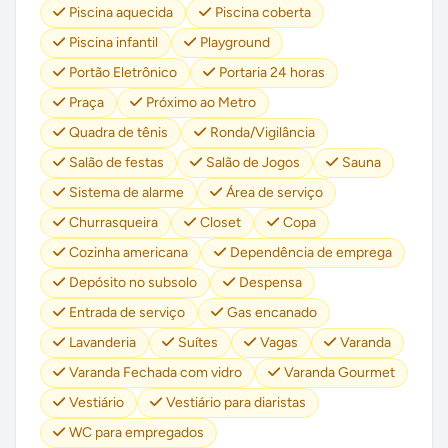
Piscina aquecida
Piscina coberta
Piscina infantil
Playground
Portão Eletrônico
Portaria 24 horas
Praça
Próximo ao Metro
Quadra de tênis
Ronda/Vigilância
Salão de festas
Salão de Jogos
Sauna
Sistema de alarme
Área de serviço
Churrasqueira
Closet
Copa
Cozinha americana
Dependência de emprega
Depósito no subsolo
Despensa
Entrada de serviço
Gas encanado
Lavanderia
Suítes
Vagas
Varanda
Varanda Fechada com vidro
Varanda Gourmet
Vestiário
Vestiário para diaristas
WC para empregados