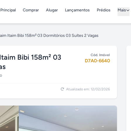
Principal
Comprar
Alugar
Lançamentos
Prédios
Mais
taim Itaim Bibi 158m² 03 Dormitórios 03 Suítes 2 Vagas
Itaim Bibi 158m² 03
Cód. Imóvel
D7A0-6640
as
lo
Atualizado em: 12/02/2026