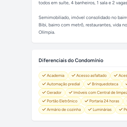
todos em suíte, 4 banheiros, 1 sala e 2 vag
Semimobiliado, imóvel consolidado no bair
Bibi, bairro com metrô, restaurantes, vida no
Olímpia.
Diferenciais do Condomínio
Academia
Acesso asfaltado
Aces
Automação predial
Brinquedoteca
Gerador
Imóveis com Central de limpe
Portão Eletrônico
Portaria 24 horas
Armário de cozinha
Luminárias
P