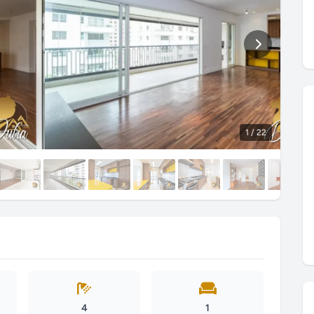
1
/ 22
4
1