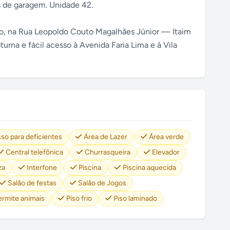
as de garagem. Unidade 42.
ro, na Rua Leopoldo Couto Magalhães Júnior — Itaim
turna e fácil acesso à Avenida Faria Lima e à Vila
so para deficientes
Área de Lazer
Área verde
Central telefônica
Churrasqueira
Elevador
za
Interfone
Piscina
Piscina aquecida
Salão de festas
Salão de Jogos
ermite animais
Piso frio
Piso laminado