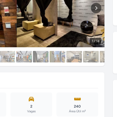
1
/ 14
2
240
Vagas
Área Útil m²