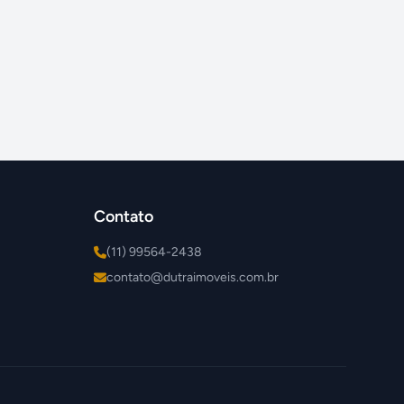
Contato
(11) 99564-2438
contato@dutraimoveis.com.br