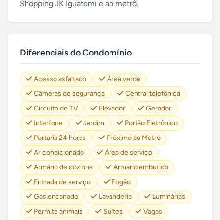
Shopping JK Iguatemi e ao metrô.
Diferenciais do Condomínio
Acesso asfaltado
Área verde
Câmeras de segurança
Central telefônica
Circuito de TV
Elevador
Gerador
Interfone
Jardim
Portão Eletrônico
Portaria 24 horas
Próximo ao Metro
Ar condicionado
Área de serviço
Armário de cozinha
Armário embutido
Entrada de serviço
Fogão
Gas encanado
Lavanderia
Luminárias
Permite animais
Suítes
Vagas