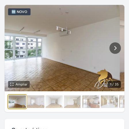
🆕 NOVO
Ampliar
1
/ 35