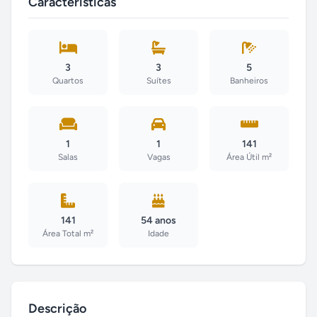
Características
3
3
5
Quartos
Suítes
Banheiros
1
1
141
Salas
Vagas
Área Útil m²
141
54 anos
Área Total m²
Idade
Descrição