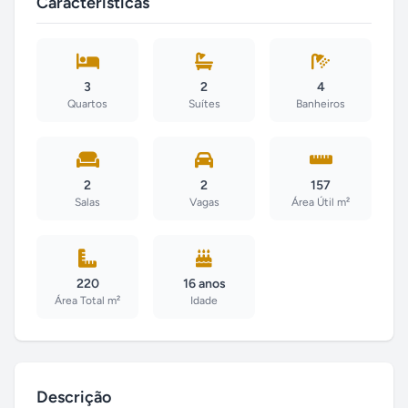
Características
3
2
4
Quartos
Suítes
Banheiros
2
2
157
Salas
Vagas
Área Útil m²
220
16 anos
Área Total m²
Idade
Descrição