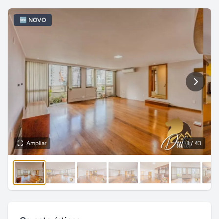
🆕 NOVO
Ampliar
1
/ 43