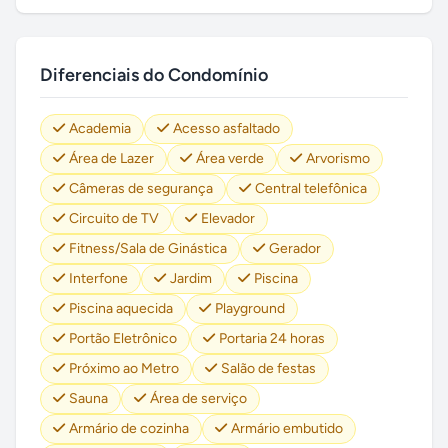
Diferenciais do Condomínio
Academia
Acesso asfaltado
Área de Lazer
Área verde
Arvorismo
Câmeras de segurança
Central telefônica
Circuito de TV
Elevador
Fitness/Sala de Ginástica
Gerador
Interfone
Jardim
Piscina
Piscina aquecida
Playground
Portão Eletrônico
Portaria 24 horas
Próximo ao Metro
Salão de festas
Sauna
Área de serviço
Armário de cozinha
Armário embutido