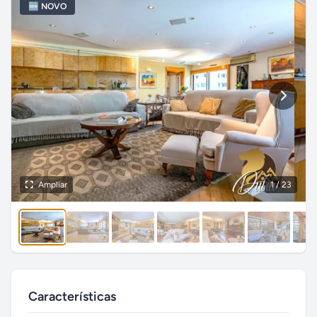
🆕 NOVO
Ampliar
1
/ 23
Características