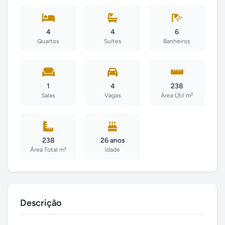
4
4
6
Quartos
Suítes
Banheiros
1
4
238
Salas
Vagas
Área Útil m²
238
26 anos
Área Total m²
Idade
Descrição