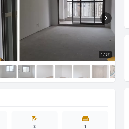
1
/ 37
2
1