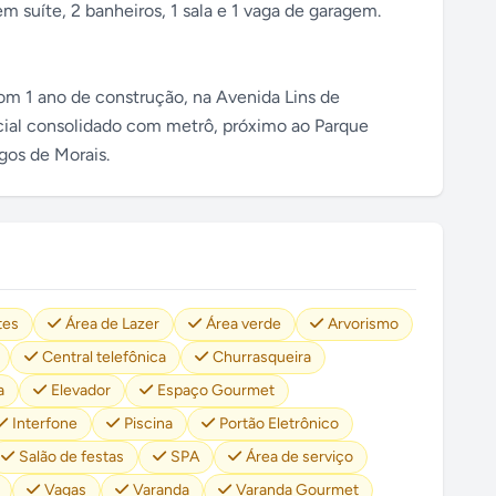
m suíte, 2 banheiros, 1 sala e 1 vaga de garagem.
m 1 ano de construção, na Avenida Lins de
cial consolidado com metrô, próximo ao Parque
gos de Morais.
tes
Área de Lazer
Área verde
Arvorismo
Central telefônica
Churrasqueira
a
Elevador
Espaço Gourmet
Interfone
Piscina
Portão Eletrônico
Salão de festas
SPA
Área de serviço
Vagas
Varanda
Varanda Gourmet