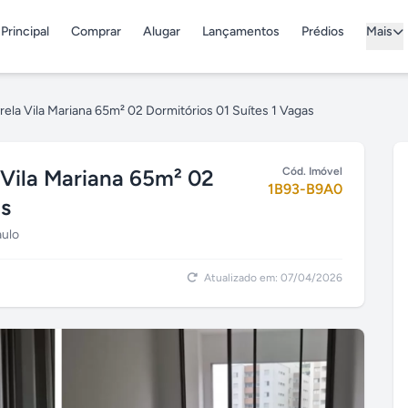
Principal
Comprar
Alugar
Lançamentos
Prédios
Mais
ela Vila Mariana 65m² 02 Dormitórios 01 Suítes 1 Vagas
 Vila Mariana 65m² 02
Cód. Imóvel
1B93-B9A0
as
aulo
Atualizado em: 07/04/2026