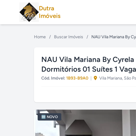
Dutra
Imóveis
Home
/
Buscar Imóveis
/
NAU Vila Mariana By Cyr
NAU Vila Mariana By Cyrela
Dormitórios 01 Suítes 1 Vag
Cód. Imóvel:
1B93-B9A0
|
Vila Mariana, São P
🆕 NOVO