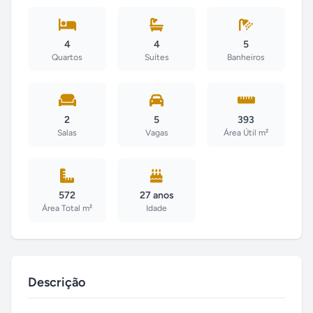
4
4
5
Quartos
Suítes
Banheiros
2
5
393
Salas
Vagas
Área Útil m²
572
27 anos
Área Total m²
Idade
Descrição