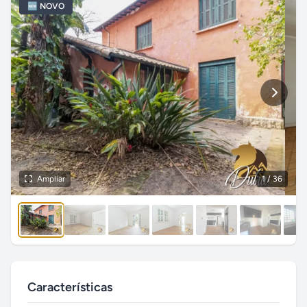
🆕 NOVO
Ampliar
1
/ 36
Características