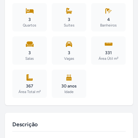
3
3
4
Quartos
Suítes
Banheiros
3
3
331
Salas
Vagas
Área Útil m²
367
30 anos
Área Total m²
Idade
Descrição