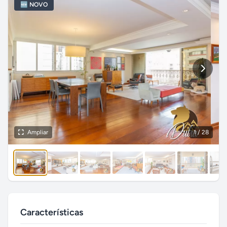
🆕 NOVO
Ampliar
1
/ 28
Características