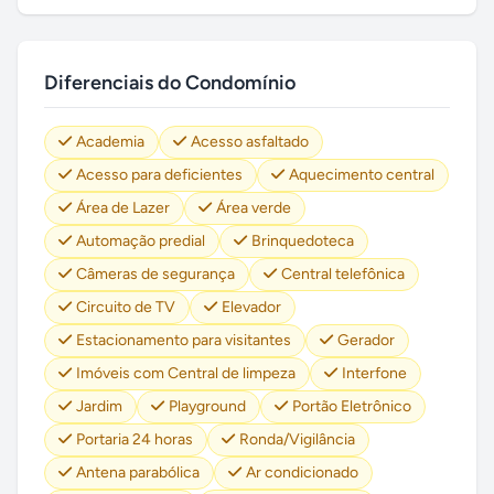
Diferenciais do Condomínio
Academia
Acesso asfaltado
Acesso para deficientes
Aquecimento central
Área de Lazer
Área verde
Automação predial
Brinquedoteca
Câmeras de segurança
Central telefônica
Circuito de TV
Elevador
Estacionamento para visitantes
Gerador
Imóveis com Central de limpeza
Interfone
Jardim
Playground
Portão Eletrônico
Portaria 24 horas
Ronda/Vigilância
Antena parabólica
Ar condicionado