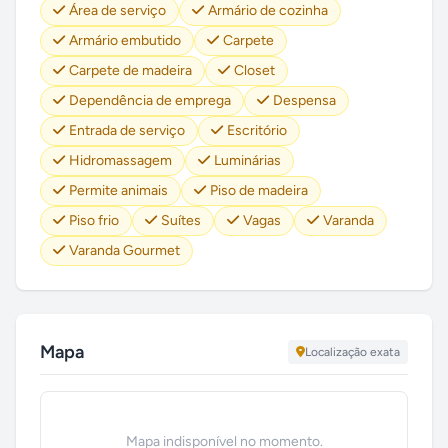
Área de serviço
Armário de cozinha
Armário embutido
Carpete
Carpete de madeira
Closet
Dependência de emprega
Despensa
Entrada de serviço
Escritório
Hidromassagem
Luminárias
Permite animais
Piso de madeira
Piso frio
Suítes
Vagas
Varanda
Varanda Gourmet
Mapa
Localização exata
Mapa indisponível no momento.