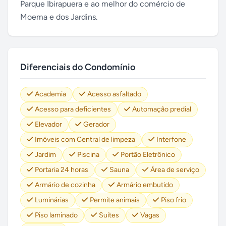
Parque Ibirapuera e ao melhor do comércio de
Moema e dos Jardins.
Diferenciais do Condomínio
Academia
Acesso asfaltado
Acesso para deficientes
Automação predial
Elevador
Gerador
Imóveis com Central de limpeza
Interfone
Jardim
Piscina
Portão Eletrônico
Portaria 24 horas
Sauna
Área de serviço
Armário de cozinha
Armário embutido
Luminárias
Permite animais
Piso frio
Piso laminado
Suítes
Vagas