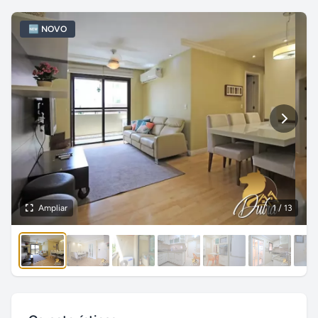
🆕 NOVO
Ampliar
1
/ 13