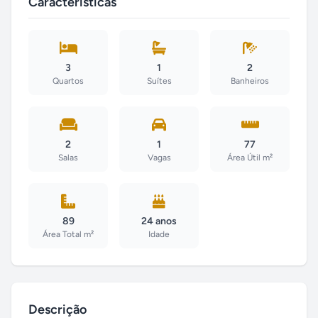
Características
3
1
2
Quartos
Suítes
Banheiros
2
1
77
Salas
Vagas
Área Útil m²
89
24 anos
Área Total m²
Idade
Descrição