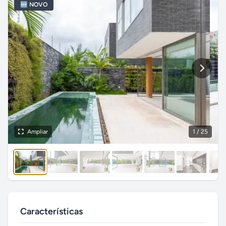
🆕 NOVO
Ampliar
1
/ 25
Características