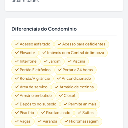
proximidades.
Diferenciais do Condomínio
Acesso asfaltado
Acesso para deficientes
Elevador
Imóveis com Central de limpeza
Interfone
Jardim
Piscina
Portão Eletrônico
Portaria 24 horas
Ronda/Vigilância
Ar condicionado
Área de serviço
Armário de cozinha
Armário embutido
Closet
Depósito no subsolo
Permite animais
Piso frio
Piso laminado
Suítes
Vagas
Varanda
Hidromassagem