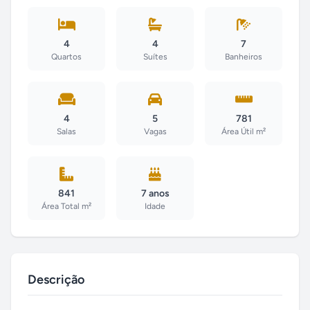
4
4
7
Quartos
Suítes
Banheiros
4
5
781
Salas
Vagas
Área Útil m²
841
7 anos
Área Total m²
Idade
Descrição