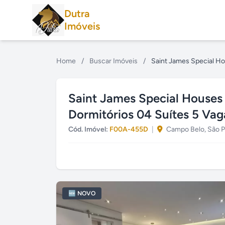
Dutra
Imóveis
Home
/
Buscar Imóveis
/
Saint James Special H
Saint James Special House
Dormitórios 04 Suítes 5 Vag
Cód. Imóvel:
F00A-455D
|
Campo Belo, São P
🆕 NOVO