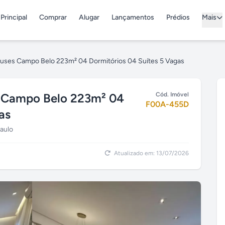
Principal
Comprar
Alugar
Lançamentos
Prédios
Mais
ouses Campo Belo 223m² 04 Dormitórios 04 Suítes 5 Vagas
s Campo Belo 223m² 04
Cód. Imóvel
F00A-455D
as
aulo
Atualizado em: 13/07/2026