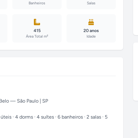
Banheiros
Salas
415
20 anos
Área Total m²
Idade
elo — São Paulo | SP
is · 4 dorms · 4 suítes · 6 banheiros · 2 salas · 5