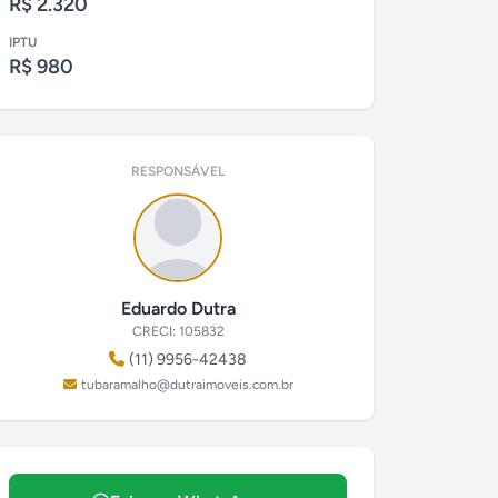
R$ 2.320
IPTU
R$ 980
RESPONSÁVEL
Eduardo Dutra
CRECI: 105832
(11) 9956-42438
tubaramalho@dutraimoveis.com.br