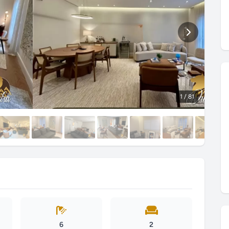
1
/ 81
6
2