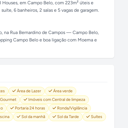
l Houses, em Campo Belo, com 223m² úteis e
suíte, 6 banheiros, 2 salas e 5 vagas de garagem.
rro, na Rua Bernardino de Campos — Campo Belo,
Shopping Campo Belo e boa ligação com Moema e
tes
Área de Lazer
Área verde
 Gourmet
Imóveis com Central de limpeza
co
Portaria 24 horas
Ronda/Vigilância
iscina
Sol da manhã
Sol da Tarde
Suítes