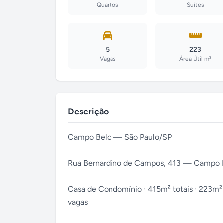
Quartos
Suítes
5
223
Vagas
Área Útil m²
Descrição
Campo Belo — São Paulo/SP
Rua Bernardino de Campos, 413 — Campo B
Casa de Condomínio · 415m² totais · 223m² úte
vagas