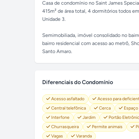
Casa de condomínio no Saint James Specia
415m² de área total, 4 dormitórios todos em 
Unidade 3.
Semimobiliada, imóvel consolidado no bai
bairro residencial com acesso ao metrô, 
Santo Amaro.
Diferenciais do Condomínio
Acesso asfaltado
Acesso para deficien
Central telefônica
Cerca
Espaço
Interfone
Jardim
Portão Eletrôni
Churrasqueira
Permite animais
P
Vagas
Varanda