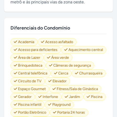
metrô e às principais vias da zona oeste.
Diferenciais do Condomínio
Academia
Acesso asfaltado
Acesso para deficientes
Aquecimento central
Área de Lazer
Área verde
Brinquedoteca
Câmeras de segurança
Central telefônica
Cerca
Churrasqueira
Circuito de TV
Elevador
Espaço Gourmet
Fitness/Sala de Ginástica
Gerador
Interfone
Jardim
Piscina
Piscina infantil
Playground
Portão Eletrônico
Portaria 24 horas