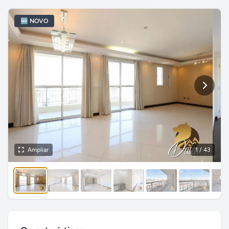
🆕 NOVO
Ampliar
1
/ 43