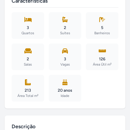
Características
3
2
5
Quartos
Suítes
Banheiros
2
3
126
Salas
Vagas
Área Útil m²
213
20 anos
Área Total m²
Idade
Descrição