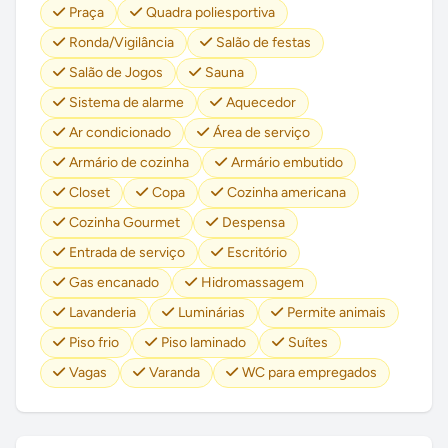
Praça
Quadra poliesportiva
Ronda/Vigilância
Salão de festas
Salão de Jogos
Sauna
Sistema de alarme
Aquecedor
Ar condicionado
Área de serviço
Armário de cozinha
Armário embutido
Closet
Copa
Cozinha americana
Cozinha Gourmet
Despensa
Entrada de serviço
Escritório
Gas encanado
Hidromassagem
Lavanderia
Luminárias
Permite animais
Piso frio
Piso laminado
Suítes
Vagas
Varanda
WC para empregados