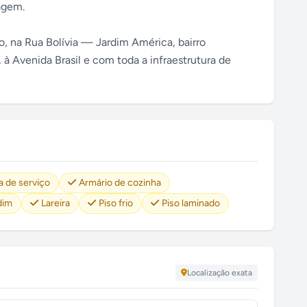
ragem.
o, na Rua Bolívia — Jardim América, bairro
, à Avenida Brasil e com toda a infraestrutura de
a de serviço
Armário de cozinha
dim
Lareira
Piso frio
Piso laminado
Localização exata