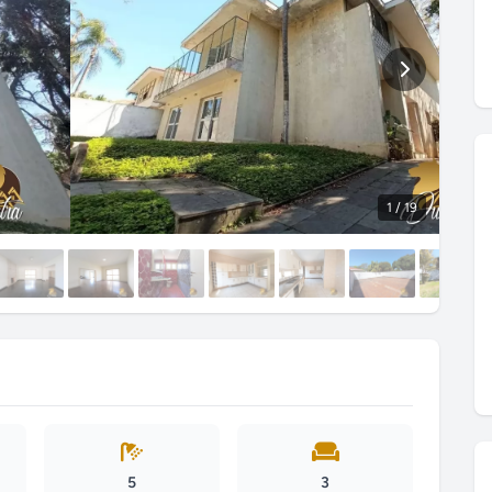
1
/ 19
5
3