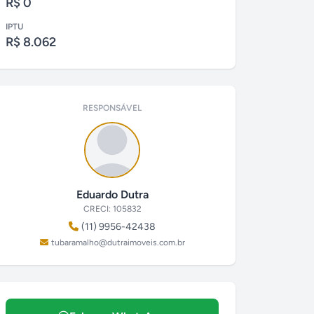
R$ 0
IPTU
R$ 8.062
RESPONSÁVEL
Eduardo Dutra
CRECI: 105832
(11) 9956-42438
tubaramalho@dutraimoveis.com.br