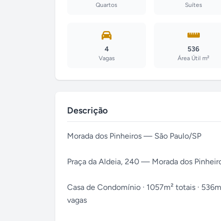
Quartos
Suítes
4
536
Vagas
Área Útil m²
Descrição
Morada dos Pinheiros — São Paulo/SP
Praça da Aldeia, 240 — Morada dos Pinheir
Casa de Condomínio · 1057m² totais · 536m² út
vagas