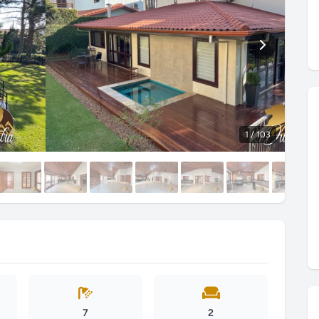
1
/ 103
7
2