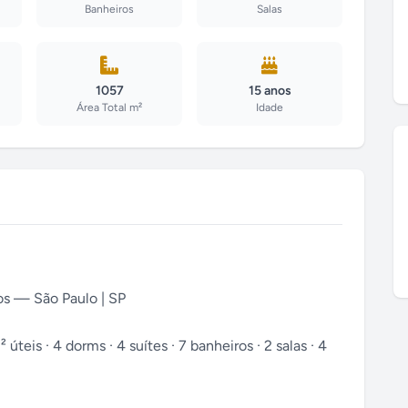
Banheiros
Salas
1057
15 anos
Área Total m²
Idade
os — São Paulo | SP
eis · 4 dorms · 4 suítes · 7 banheiros · 2 salas · 4