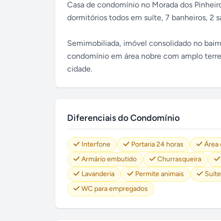
Casa de condomínio no Morada dos Pinheiro
dormitórios todos em suíte, 7 banheiros, 2 
Semimobiliada, imóvel consolidado no bairr
condomínio em área nobre com amplo terren
cidade.
Diferenciais do Condomínio
Interfone
Portaria 24 horas
Área 
Armário embutido
Churrasqueira
Lavanderia
Permite animais
Suít
WC para empregados