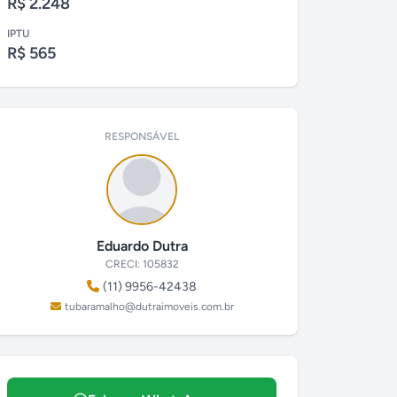
R$ 2.248
IPTU
R$ 565
RESPONSÁVEL
Eduardo Dutra
CRECI: 105832
(11) 9956-42438
tubaramalho@dutraimoveis.com.br