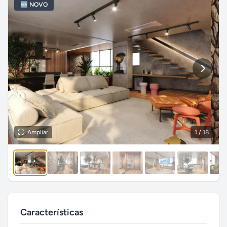
🆕 NOVO
Ampliar
1
/ 18
Características