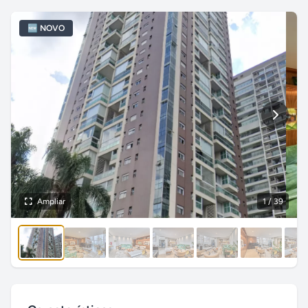
🆕 NOVO
Ampliar
1
/ 39