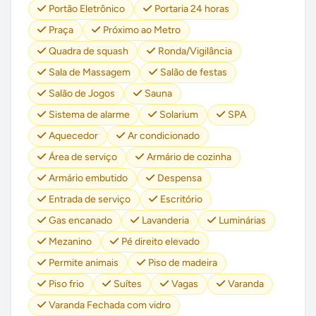
Portão Eletrônico
Portaria 24 horas
Praça
Próximo ao Metro
Quadra de squash
Ronda/Vigilância
Sala de Massagem
Salão de festas
Salão de Jogos
Sauna
Sistema de alarme
Solarium
SPA
Aquecedor
Ar condicionado
Área de serviço
Armário de cozinha
Armário embutido
Despensa
Entrada de serviço
Escritório
Gas encanado
Lavanderia
Luminárias
Mezanino
Pé direito elevado
Permite animais
Piso de madeira
Piso frio
Suítes
Vagas
Varanda
Varanda Fechada com vidro