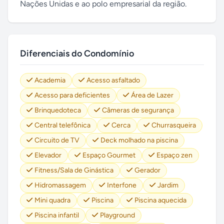
Nações Unidas e ao polo empresarial da região.
Diferenciais do Condomínio
Academia
Acesso asfaltado
Acesso para deficientes
Área de Lazer
Brinquedoteca
Câmeras de segurança
Central telefônica
Cerca
Churrasqueira
Circuito de TV
Deck molhado na piscina
Elevador
Espaço Gourmet
Espaço zen
Fitness/Sala de Ginástica
Gerador
Hidromassagem
Interfone
Jardim
Mini quadra
Piscina
Piscina aquecida
Piscina infantil
Playground