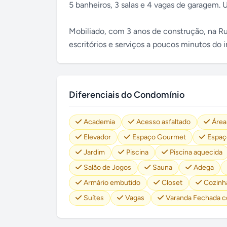
5 banheiros, 3 salas e 4 vagas de garagem. 
Mobiliado, com 3 anos de construção, na Ru
escritórios e serviços a poucos minutos do 
Diferenciais do Condomínio
Academia
Acesso asfaltado
Área
Elevador
Espaço Gourmet
Espaç
Jardim
Piscina
Piscina aquecida
Salão de Jogos
Sauna
Adega
Armário embutido
Closet
Cozinh
Suítes
Vagas
Varanda Fechada c