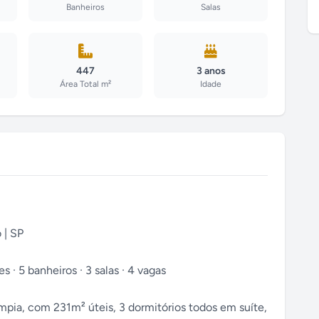
Banheiros
Salas
447
3 anos
Área Total m²
Idade
 | SP
s · 5 banheiros · 3 salas · 4 vagas
mpia, com 231m² úteis, 3 dormitórios todos em suíte,