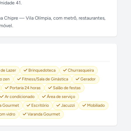
Unidade 41.
a Chipre — Vila Olímpia, com metrô, restaurantes,
imóvel.
 de Lazer
Brinquedoteca
Churrasqueira
o zen
Fitness/Sala de Ginástica
Gerador
Portaria 24 horas
Salão de festas
Ar condicionado
Área de serviço
a Gourmet
Escritório
Jacuzzi
Mobiliado
om vidro
Varanda Gourmet