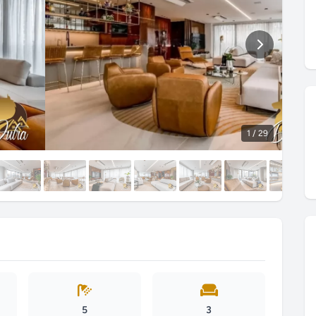
1
/ 29
5
3