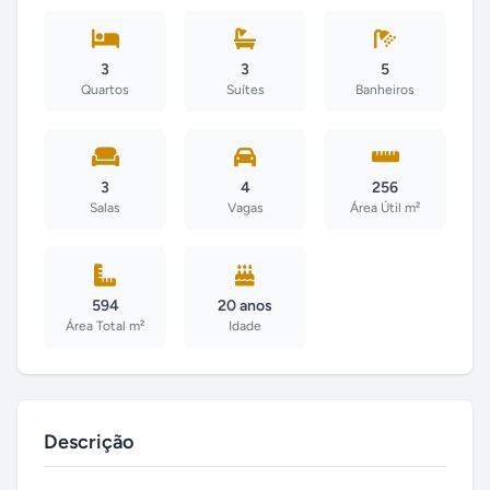
3
3
5
Quartos
Suítes
Banheiros
3
4
256
Salas
Vagas
Área Útil m²
594
20 anos
Área Total m²
Idade
Descrição