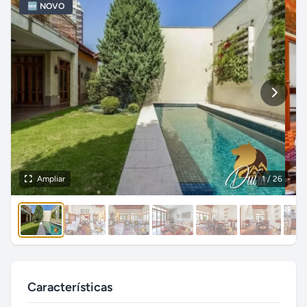
🆕 NOVO
Ampliar
1
/ 26
Características