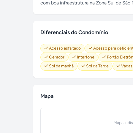
com boa infraestrutura na Zona Sul de São 
Diferenciais do Condomínio
Acesso asfaltado
Acesso para deficien
Gerador
Interfone
Portão Eletrô
Sol da manhã
Sol da Tarde
Vagas
Mapa
Mapa indi