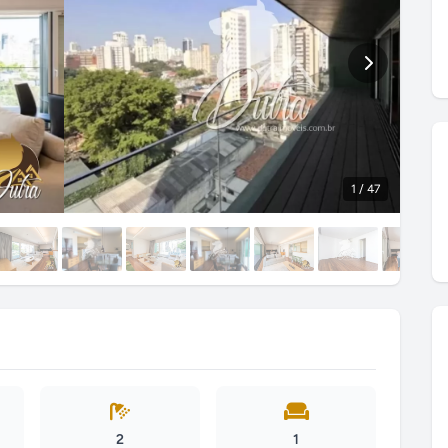
1
/ 47
2
1