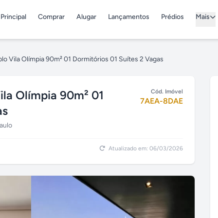
Principal
Comprar
Alugar
Lançamentos
Prédios
Mais
plo Vila Olímpia 90m² 01 Dormitórios 01 Suítes 2 Vagas
Vila Olímpia 90m² 01
Cód. Imóvel
7AEA-8DAE
as
Paulo
Atualizado em: 06/03/2026