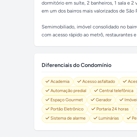
dormitório em suíte, 2 banheiros, 1 sala e 
em um dos bairros mais valorizados de São 
Semimobiliado, imóvel consolidado no bair
com acesso rápido ao metrô, restaurantes e 
Diferenciais do Condomínio
Academia
Acesso asfaltado
Aces
Automação predial
Central telefônica
Espaço Gourmet
Gerador
Imóvei
Portão Eletrônico
Portaria 24 horas
Sistema de alarme
Luminárias
Pe