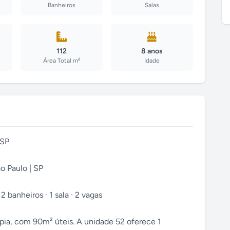
Banheiros
Salas
112
8 anos
Área Total m²
Idade
/SP
o Paulo | SP
2 banheiros · 1 sala · 2 vagas
mpia, com 90m² úteis. A unidade 52 oferece 1