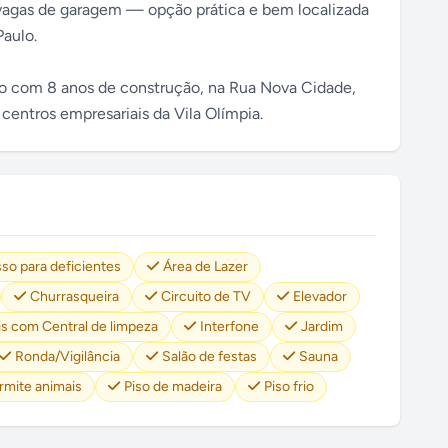
2 vagas de garagem — opção prática e bem localizada
Paulo.
ro com 8 anos de construção, na Rua Nova Cidade,
centros empresariais da Vila Olímpia.
so para deficientes
Área de Lazer
Churrasqueira
Circuito de TV
Elevador
s com Central de limpeza
Interfone
Jardim
Ronda/Vigilância
Salão de festas
Sauna
rmite animais
Piso de madeira
Piso frio