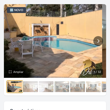
🆕 NOVO
Ampliar
1
/ 32