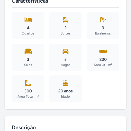
Características
4
2
3
Quartos
Suítes
Banheiros
3
3
230
Salas
Vagas
Área Útil m²
300
20 anos
Área Total m²
Idade
Descrição