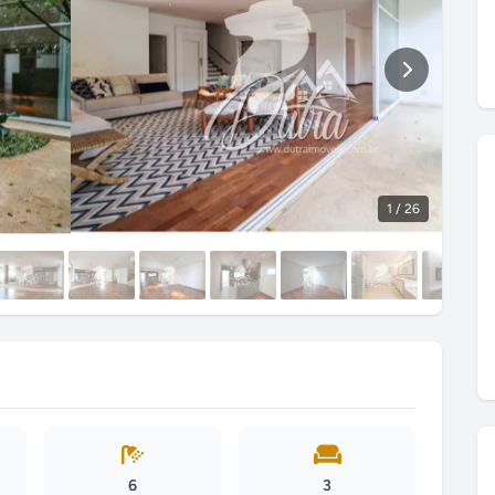
1
/ 26
6
3