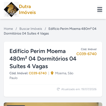
Dutra
Imóveis
Home
/
Buscar Imóveis
/
Edifício Perim Moema 480m² 04
Dormitórios 04 Suítes 4 Vagas
Edifício Perim Moema
Cód. Imóvel
C039-6740
480m² 04 Dormitórios 04
Suítes 4 Vagas
Cód. Imóvel:
C039-6740
|
Moema, São
Paulo
Atualizado em: 19/07/2026