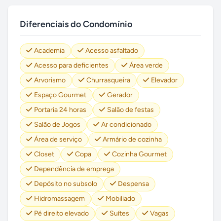
Diferenciais do Condomínio
Academia
Acesso asfaltado
Acesso para deficientes
Área verde
Arvorismo
Churrasqueira
Elevador
Espaço Gourmet
Gerador
Portaria 24 horas
Salão de festas
Salão de Jogos
Ar condicionado
Área de serviço
Armário de cozinha
Closet
Copa
Cozinha Gourmet
Dependência de emprega
Depósito no subsolo
Despensa
Hidromassagem
Mobiliado
Pé direito elevado
Suítes
Vagas