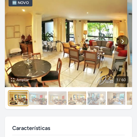
🆕 NOVO
Ampliar
1
/ 60
Características