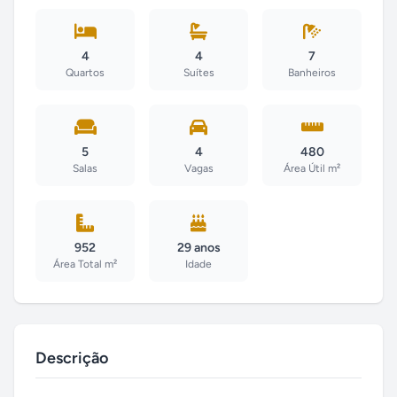
4
4
7
Quartos
Suítes
Banheiros
5
4
480
Salas
Vagas
Área Útil m²
952
29 anos
Área Total m²
Idade
Descrição