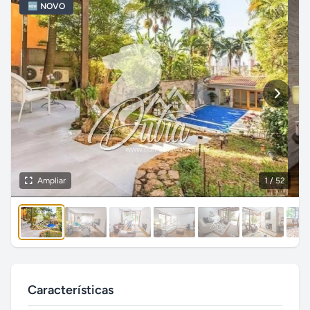
🆕 NOVO
Ampliar
1
/ 52
Características