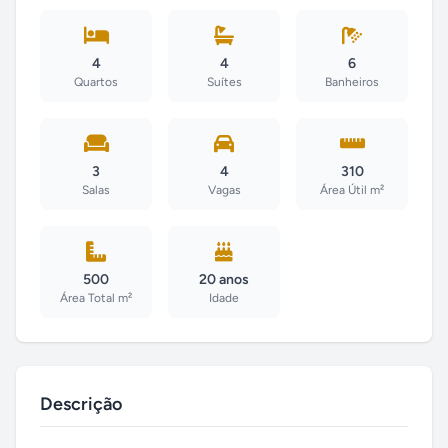
4
4
6
Quartos
Suítes
Banheiros
3
4
310
Salas
Vagas
Área Útil m²
500
20 anos
Área Total m²
Idade
Descrição