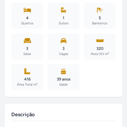
4
1
5
Quartos
Suítes
Banheiros
3
3
320
Salas
Vagas
Área Útil m²
416
39 anos
Área Total m²
Idade
Descrição