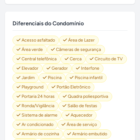
Diferenciais do Condomínio
Acesso asfaltado
Área de Lazer
Área verde
Câmeras de segurança
Central telefônica
Cerca
Circuito de TV
Elevador
Gerador
Interfone
Jardim
Piscina
Piscina infantil
Playground
Portão Eletrônico
Portaria 24 horas
Quadra poliesportiva
Ronda/Vigilância
Salão de festas
Sistema de alarme
Aquecedor
Ar condicionado
Área de serviço
Armário de cozinha
Armário embutido