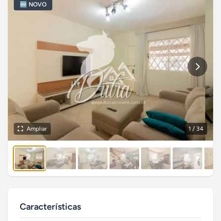
🆕 NOVO
Ampliar
1
/ 34
Características