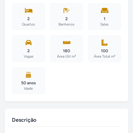
2
2
1
Quartos
Banheiros
Salas
2
180
100
Vagas
Área Útil m²
Área Total m²
50 anos
Idade
Descrição