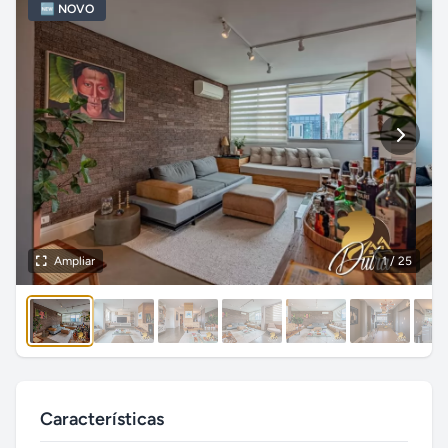
🆕 NOVO
Ampliar
1
/ 25
Características