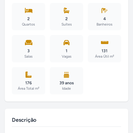
2
2
4
Quartos
Suítes
Banheiros
3
1
131
Salas
Vagas
Área Útil m²
176
39 anos
Área Total m²
Idade
Descrição