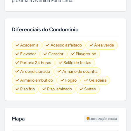
próxima à Avenida Faria Lima.
Diferenciais do Condomínio
Academia
Acesso asfaltado
Área verde
Elevador
Gerador
Playground
Portaria 24 horas
Salão de festas
Ar condicionado
Armário de cozinha
Armário embutido
Fogão
Geladeira
Piso frio
Piso laminado
Suítes
Mapa
Localização exata