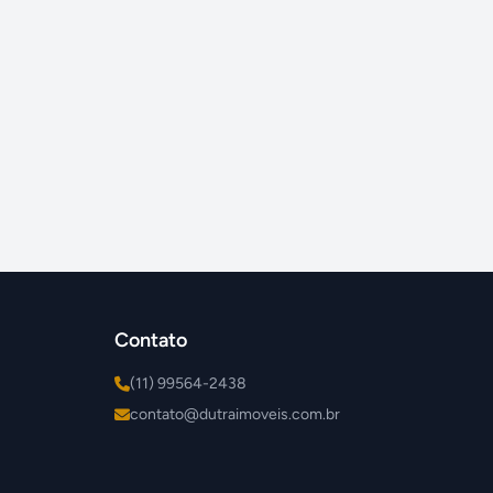
Contato
(11) 99564-2438
contato@dutraimoveis.com.br