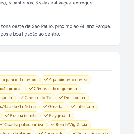
es), 5 banheiros, 3 salas e 4 vagas, entregue
a zona oeste de São Paulo, próximo ao Allianz Parque,
ços e boa ligação ao centro.
so para deficientes
Aquecimento central
ção predial
Câmeras de segurança
queira
Circuito de TV
De esquina
s/Sala de Ginástica
Gerador
Interfone
Piscina infantil
Playground
Quadra poliesportiva
Ronda/Vigilância
istema de alarme
Aquecedor
Ar condicionado