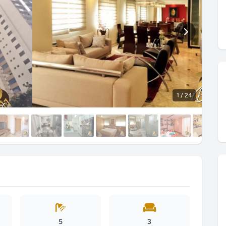
1
/ 24
5
3