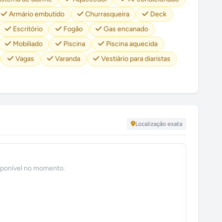
Armário embutido
Churrasqueira
Deck
Escritório
Fogão
Gas encanado
Mobiliado
Piscina
Piscina aquecida
Vagas
Varanda
Vestiário para diaristas
Localização exata
sponível no momento.