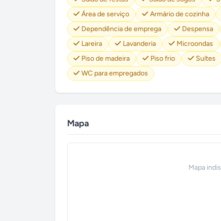
Área de serviço
Armário de cozinha
Dependência de emprega
Despensa
Lareira
Lavanderia
Microondas
Piso de madeira
Piso frio
Suítes
WC para empregados
Mapa
Mapa indi