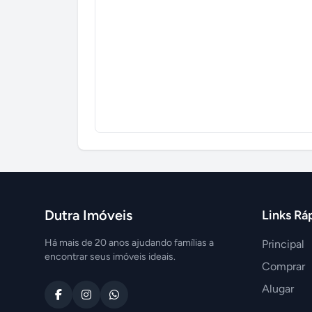
Dutra Imóveis
Links Rá
Há mais de 20 anos ajudando famílias a
Principal
encontrar seus imóveis ideais.
Comprar
Alugar