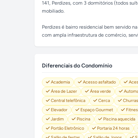
141, Perdizes, com 3 dormitórios (todos suít
mobiliado.
Perdizes é bairro residencial bem servido n
com ampla infraestrutura de comércio, servi
Diferenciais do Condomínio
Academia
Acesso asfaltado
Aces
Área de Lazer
Área verde
Automa
Central telefônica
Cerca
Churras
Elevador
Espaço Gourmet
Fitnes
Jardim
Piscina
Piscina aquecida
Portão Eletrônico
Portaria 24 horas
Salão de festas
Salão de Jogos
S