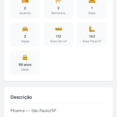
2
2
1
Quartos
Banheiros
Salas
2
112
143
Vagas
Área Útil m²
Área Total m²
66 anos
Idade
Descrição
Moema — São Paulo/SP