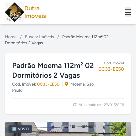
Dutra
Imóveis
Home
/
Buscar Imóveis
/
Padrão Moema 112m² 02
Dormitórios 2 Vagas
Padrão Moema 112m² 02
Cód. Imóvel
0C33-EE50
Dormitórios 2 Vagas
Cód. Imóvel:
0C33-EE50
|
Moema, São
Paulo
Atualizado em: 27/01/2026
🆕 NOVO