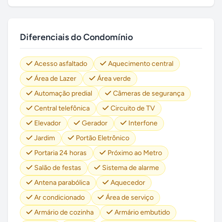
Diferenciais do Condomínio
Acesso asfaltado
Aquecimento central
Área de Lazer
Área verde
Automação predial
Câmeras de segurança
Central telefônica
Circuito de TV
Elevador
Gerador
Interfone
Jardim
Portão Eletrônico
Portaria 24 horas
Próximo ao Metro
Salão de festas
Sistema de alarme
Antena parabólica
Aquecedor
Ar condicionado
Área de serviço
Armário de cozinha
Armário embutido