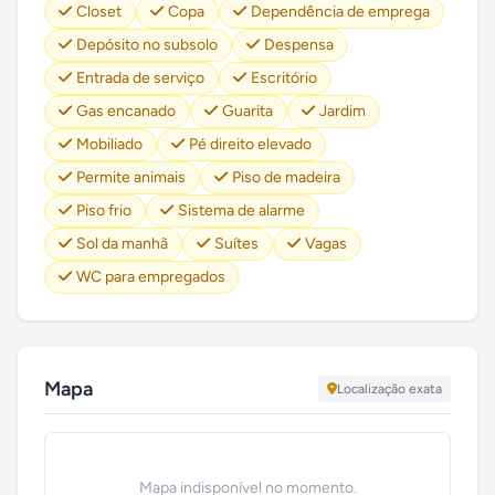
Closet
Copa
Dependência de emprega
Depósito no subsolo
Despensa
Entrada de serviço
Escritório
Gas encanado
Guarita
Jardim
Mobiliado
Pé direito elevado
Permite animais
Piso de madeira
Piso frio
Sistema de alarme
Sol da manhã
Suítes
Vagas
WC para empregados
Mapa
Localização exata
Mapa indisponível no momento.