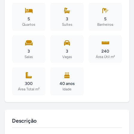
5
3
5
Quartos
Suítes
Banheiros
3
3
240
Salas
Vagas
Área Útil m²
300
40 anos
Área Total m²
Idade
Descrição