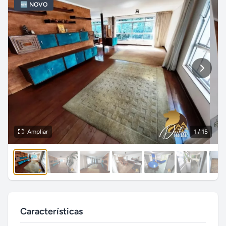
🆕 NOVO
Ampliar
1
/ 15
Características