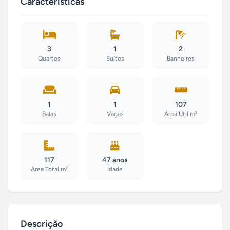
Características
3
1
2
Quartos
Suítes
Banheiros
1
1
107
Salas
Vagas
Área Útil m²
117
47 anos
Área Total m²
Idade
Descrição