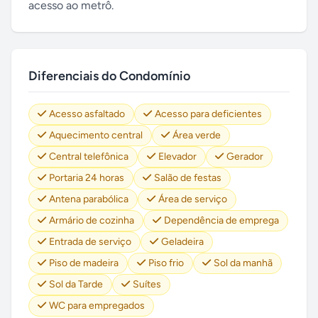
acesso ao metrô.
Diferenciais do Condomínio
Acesso asfaltado
Acesso para deficientes
Aquecimento central
Área verde
Central telefônica
Elevador
Gerador
Portaria 24 horas
Salão de festas
Antena parabólica
Área de serviço
Armário de cozinha
Dependência de emprega
Entrada de serviço
Geladeira
Piso de madeira
Piso frio
Sol da manhã
Sol da Tarde
Suítes
WC para empregados