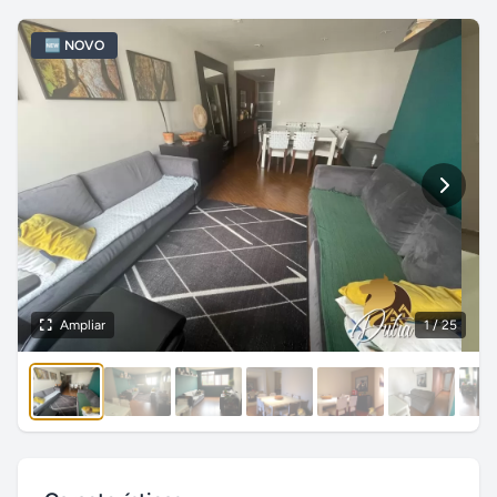
🆕 NOVO
Ampliar
1
/ 25