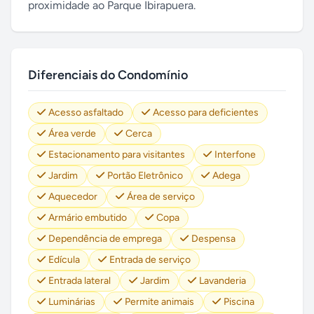
proximidade ao Parque Ibirapuera.
Diferenciais do Condomínio
Acesso asfaltado
Acesso para deficientes
Área verde
Cerca
Estacionamento para visitantes
Interfone
Jardim
Portão Eletrônico
Adega
Aquecedor
Área de serviço
Armário embutido
Copa
Dependência de emprega
Despensa
Edícula
Entrada de serviço
Entrada lateral
Jardim
Lavanderia
Luminárias
Permite animais
Piscina