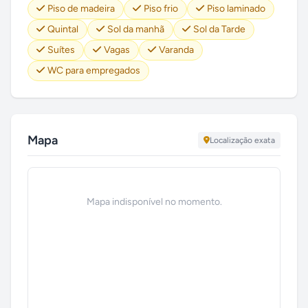
Piso de madeira
Piso frio
Piso laminado
Quintal
Sol da manhã
Sol da Tarde
Suítes
Vagas
Varanda
WC para empregados
Mapa
Localização exata
Mapa indisponível no momento.