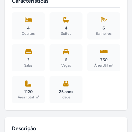
Características
4
4
6
Quartos
Suítes
Banheiros
3
6
750
Salas
Vagas
Área Útil m²
1120
25 anos
Área Total m²
Idade
Descrição