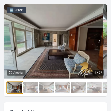
🆕 NOVO
Ampliar
1
/ 27