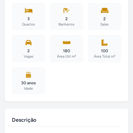
3
2
2
Quartos
Banheiros
Salas
2
180
100
Vagas
Área Útil m²
Área Total m²
30 anos
Idade
Descrição