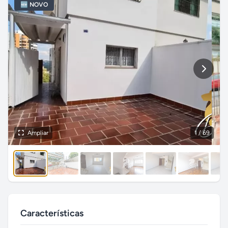
🆕 NOVO
Ampliar
1
/ 69
Características