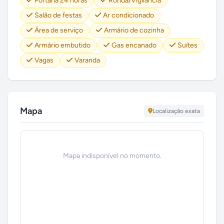
Portaria 24 horas
Ronda/Vigilância
Salão de festas
Ar condicionado
Área de serviço
Armário de cozinha
Armário embutido
Gas encanado
Suítes
Vagas
Varanda
Mapa
Localização exata
Mapa indisponível no momento.