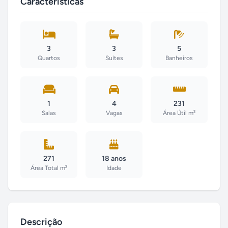
Características
3
3
5
Quartos
Suítes
Banheiros
1
4
231
Salas
Vagas
Área Útil m²
271
18 anos
Área Total m²
Idade
Descrição