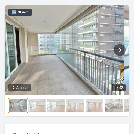
🆕 NOVO
Ampliar
1
/ 42