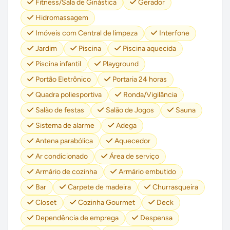
Fitness/Sala de Ginástica
Gerador
Hidromassagem
Imóveis com Central de limpeza
Interfone
Jardim
Piscina
Piscina aquecida
Piscina infantil
Playground
Portão Eletrônico
Portaria 24 horas
Quadra poliesportiva
Ronda/Vigilância
Salão de festas
Salão de Jogos
Sauna
Sistema de alarme
Adega
Antena parabólica
Aquecedor
Ar condicionado
Área de serviço
Armário de cozinha
Armário embutido
Bar
Carpete de madeira
Churrasqueira
Closet
Cozinha Gourmet
Deck
Dependência de emprega
Despensa