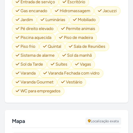
Entrada de serviço
Escritório
Gas encanado
Hidromassagem
Jacuzzi
Jardim
Luminárias
Mobiliado
Pé direito elevado
Permite animais
Piscina aquecida
Piso de madeira
Piso frio
Quintal
Sala de Reuniões
Sistema de alarme
Sol da manhã
Sol da Tarde
Suítes
Vagas
Varanda
Varanda Fechada com vidro
Varanda Gourmet
Vestiário
WC para empregados
Mapa
Localização exata