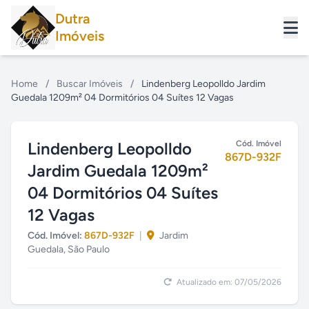
Dutra
Imóveis
Home
/
Buscar Imóveis
/
Lindenberg Leopolldo Jardim
Guedala 1209m² 04 Dormitórios 04 Suítes 12 Vagas
Lindenberg Leopolldo
Cód. Imóvel
867D-932F
Jardim Guedala 1209m²
04 Dormitórios 04 Suítes
12 Vagas
Cód. Imóvel:
867D-932F
|
Jardim
Guedala, São Paulo
Atualizado em: 07/05/2026