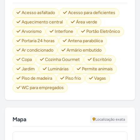
Acesso asfaltado
Acesso para deficientes
Aquecimento central
Área verde
Arvorismo
Interfone
Portão Eletrônico
Portaria 24 horas
Antena parabólica
Ar condicionado
Armário embutido
Copa
Cozinha Gourmet
Escritório
Jardim
Luminárias
Permite animais
Piso de madeira
Piso frio
Vagas
WC para empregados
Mapa
Localização exata