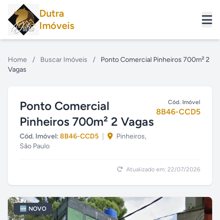
Dutra
Imóveis
Home
/
Buscar Imóveis
/
Ponto Comercial Pinheiros 700m² 2
Vagas
Ponto Comercial
Cód. Imóvel
8B46-CCD5
Pinheiros 700m² 2 Vagas
Cód. Imóvel:
8B46-CCD5
|
Pinheiros,
São Paulo
Atualizado em: 22/07/2026
🆕 NOVO