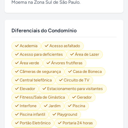
Moema na Zona Sul de São Paulo.
Diferenciais do Condomínio
Academia
Acesso asfaltado
Acesso para deficientes
Área de Lazer
Área verde
Árvores frutíferas
Câmeras de segurança
Casa de Boneca
Central telefônica
Circuito de TV
Elevador
Estacionamento para visitantes
Fitness/Sala de Ginástica
Gerador
Interfone
Jardim
Piscina
Piscina infantil
Playground
Portão Eletrônico
Portaria 24 horas