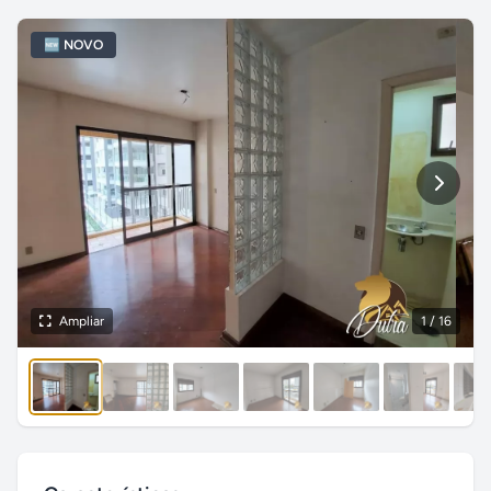
🆕 NOVO
Ampliar
1
/ 16