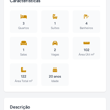
Características
3
1
4
Quartos
Suítes
Banheiros
1
2
102
Salas
Vagas
Área Útil m²
122
20 anos
Área Total m²
Idade
Descrição