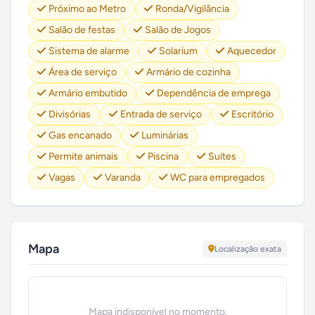
Próximo ao Metro
Ronda/Vigilância
Salão de festas
Salão de Jogos
Sistema de alarme
Solarium
Aquecedor
Área de serviço
Armário de cozinha
Armário embutido
Dependência de emprega
Divisórias
Entrada de serviço
Escritório
Gas encanado
Luminárias
Permite animais
Piscina
Suítes
Vagas
Varanda
WC para empregados
Mapa
Localização exata
Mapa indisponível no momento.